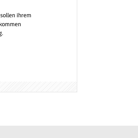
sollen ihrem
chkommen
g.